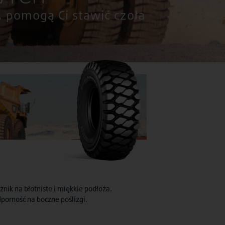
, pomogą Ci stawić czoła
żnik na błotniste i miękkie podłoża.
porność na boczne poślizgi.