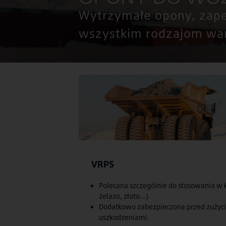
Wytrzymałe opony, zapew
wszystkim rodzajom wa
VRPS
Polecana szczególnie do stosowania w 
żelazo, złoto…)
Dodatkowo zabezpieczona przed zużycie
uszkodzeniami.