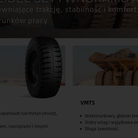
niające trakcję, stabilność i komfort
runków pracy
VMTS
kopalniach rud metali (miedź,
Niekierunkowy, głęboki bie
Dobry uciąg i wyjątkowa od
m, rozcięciami i innymi
Długa żywotność.