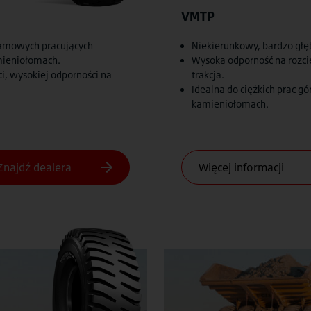
VMTP
amowych pracujących
Niekierunkowy, bardzo głęb
mieniołomach.
Wysoka odporność na rozcię
i, wysokiej odporności na
trakcja.
Idealna do ciężkich prac g
kamieniołomach.