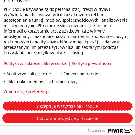
Pliki cookie używane są do personalizacji treści witryny i
Znajdujesz się w witrynie dla Polski.Wybierz inny
PL
wyświetlania dopasowanych do użytkownika reklam,
kraj lub język
udostępniania funkcji mediów społecznościowych i analizowania
ruchu w witrynie. Pliki cookie służą również do zbierania
Polityka w zakresie plików cookie
informacji o korzystaniu przez użytkownika z witryny,
udostępnianych następnie naszym partnerom społecznościowym,
Polityka prywatności
reklamowym i analitycznym, którzy mogą łączyć je z danymi
Polityka Dokonywania Zgłoszeń Speak Up
przekazanymi im przez użytkownika lub zebranymi podczas
korzystania przez użytkownika z ich usług.
Warunki korzystania
Polityka w zakresie plików cookie
|
Polityka prywatności
Warunki ogólne handlowe
Strategii Podatkowej
Analityczne pliki cookie
Conversion tracking
Pliki cookie mediów społecznościowych
Klauzula informacyjna - prywatność w rekrutacji
Ogólne warunki gwarancji
Zmień moje preferencje
Privacy policy
Regulacje dotyczące opon zimowych – floty/pojazdy
komercyjne
Akceptuję wszystkie pliki cookie
Zmienić moje preferencje
Odrzucam wszystkie pliki cookie
© 2026 Bridgestone
Powered by