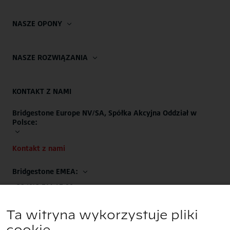
NASZE OPONY
NASZE ROZWIĄZANIA
KONTAKT Z NAMI
Bridgestone Europe NV/SA, Spółka Akcyjna Oddział w
Polsce:
Kontakt z nami
Bridgestone EMEA:
+32 (0)2.714.67.00
Ta witryna wykorzystuje pliki
cookie