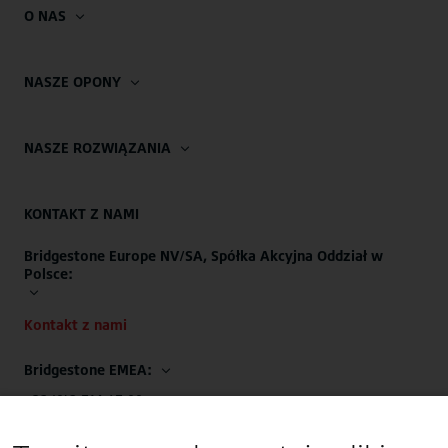
O NAS
NASZE OPONY
NASZE ROZWIĄZANIA
KONTAKT Z NAMI
Bridgestone Europe NV/SA, Spółka Akcyjna Oddział w
Polsce:
Kontakt z nami
Bridgestone EMEA:
+32 (0)2.714.67.00