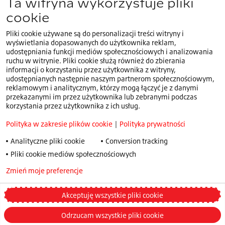
Ta witryna wykorzystuje pliki
cookie
Pliki cookie używane są do personalizacji treści witryny i
Znajdujesz się w witrynie dla Polski.Wybierz inny
PL
wyświetlania dopasowanych do użytkownika reklam,
kraj lub język
udostępniania funkcji mediów społecznościowych i analizowania
ruchu w witrynie. Pliki cookie służą również do zbierania
Polityka w zakresie plików cookie
informacji o korzystaniu przez użytkownika z witryny,
udostępnianych następnie naszym partnerom społecznościowym,
Polityka prywatności
reklamowym i analitycznym, którzy mogą łączyć je z danymi
Polityka Dokonywania Zgłoszeń Speak Up
przekazanymi im przez użytkownika lub zebranymi podczas
korzystania przez użytkownika z ich usług.
Warunki korzystania
Polityka w zakresie plików cookie
|
Polityka prywatności
Warunki ogólne handlowe
Strategii Podatkowej
Analityczne pliki cookie
Conversion tracking
Pliki cookie mediów społecznościowych
Klauzula informacyjna - prywatność w rekrutacji
Ogólne warunki gwarancji
Zmień moje preferencje
Privacy policy
Regulacje dotyczące opon zimowych – floty/pojazdy
komercyjne
Akceptuję wszystkie pliki cookie
Zmienić moje preferencje
Odrzucam wszystkie pliki cookie
© 2026 Bridgestone